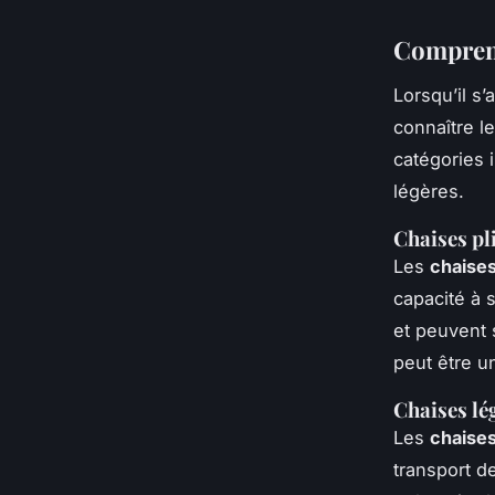
Comprend
Lorsqu’il s’
connaître l
catégories 
légères.
Chaises pl
Les
chaises
capacité à 
et peuvent s
peut être u
Chaises lé
Les
chaise
transport d