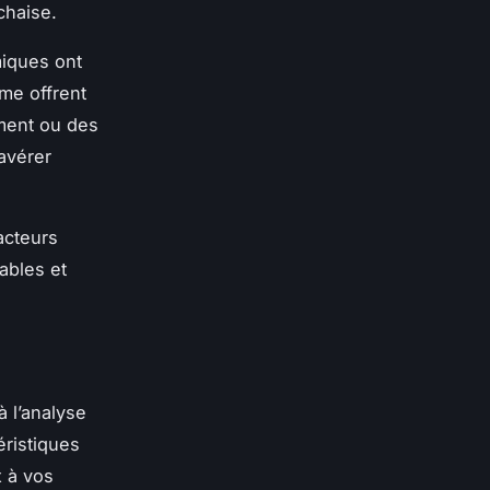
chaise.
miques ont
me offrent
ment ou des
avérer
acteurs
ables et
à l’analyse
éristiques
x à vos