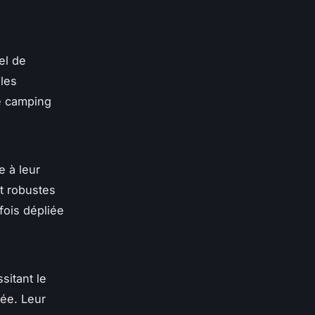
iel de
ales
de camping
 à leur
nt robustes
fois dépliée
sitant le
née. Leur