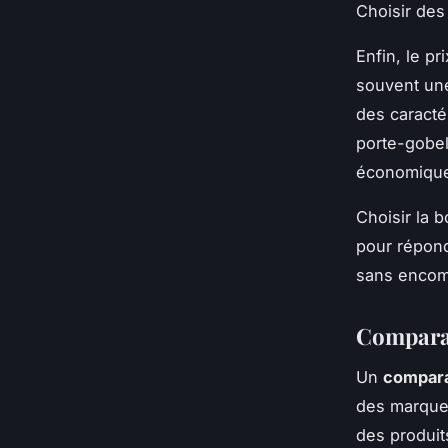
Choisir des 
Enfin, le p
souvent une
des caract
porte-gobel
économique
Choisir la 
pour répond
sans encom
Comparat
Un
compara
des marques
des produit