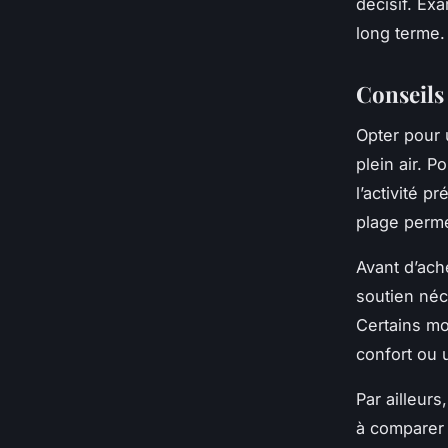
décisif. Ex
long terme.
Conseils
Opter pour 
plein air. P
l’activité 
plage perme
Avant d’ache
soutien néc
Certains mo
confort ou 
Par ailleurs
à comparer 