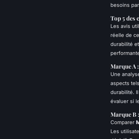
besoins part
Top 5 des
Les avis ut
réelle de c
durabilité 
performant
Marque A :
Une analyse
aspects tel
durabilité.
évaluer si 
Marque B :
Comparer
M
Les utilisa