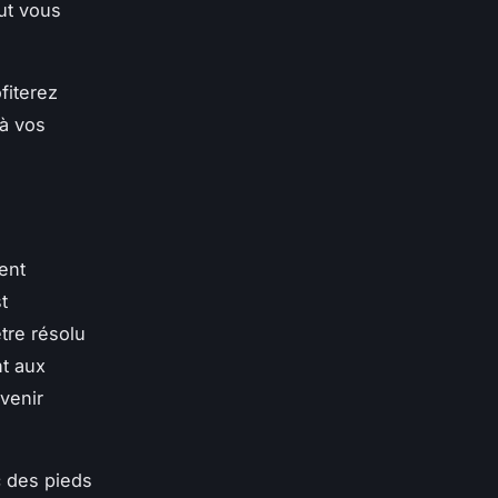
eut vous
fiterez
à vos
ent
t
tre résolu
nt aux
venir
 des pieds