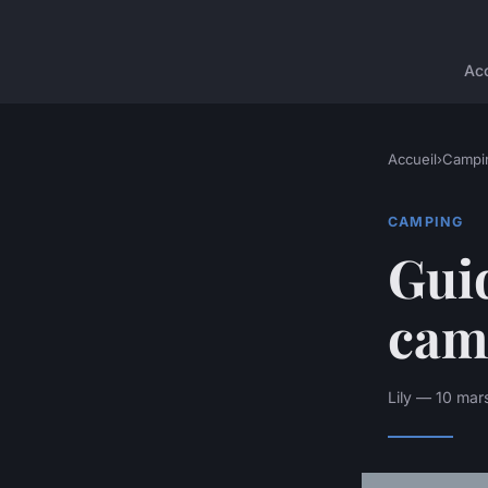
Acc
Accueil
›
Campi
CAMPING
Guid
cam
Lily — 10 mar