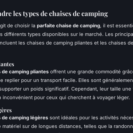
re les types de chaises de camping
agit de choisir la
parfaite chaise de camping
, il est essent
es différents types disponibles sur le marché. Les princip
incluent les chaises de camping pliantes et les chaises 
iantes
 de camping pliantes
offrent une grande commodité grâce
se replier pour un transport facile. Elles sont généraleme
upporter un poids significatif. Cependant, leur taille une 
n inconvénient pour ceux qui cherchent à voyager léger.
gères
s de camping légères
sont idéales pour les activités néces
e matériel sur de longues distances, telles que la randon