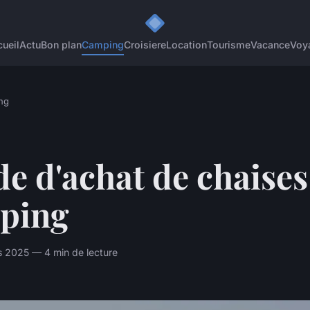
ueil
Actu
Bon plan
Camping
Croisiere
Location
Tourisme
Vacance
Voy
ng
e d'achat de chaises
ping
s 2025 — 4 min de lecture