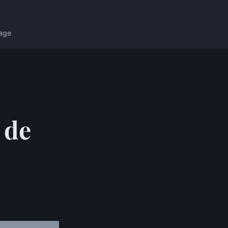
age
 de