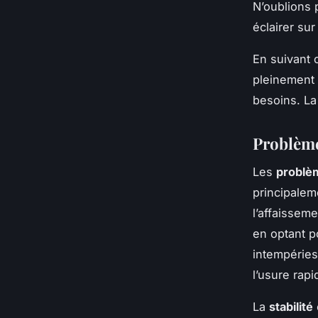
N’oublions 
éclairer su
En suivant 
pleinement 
besoins. La
Problème
Les
problè
principaleme
l’affaissem
en optant p
intempéries
l’usure rapi
La
stabilité