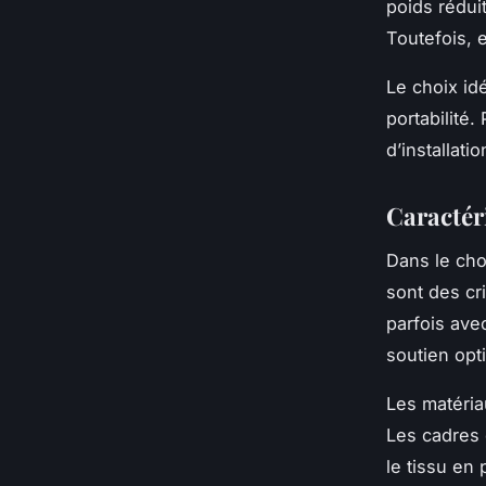
poids rédui
Toutefois, e
Le choix id
portabilité.
d’installat
Caractéri
Dans le cho
sont des cr
parfois ave
soutien opti
Les matéria
Les cadres 
le tissu en