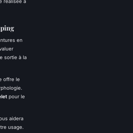
 réalisée à
mping
entures en
valuer
 sortie à la
e offre le
rphologie.
let
pour le
ous aidera
otre usage.