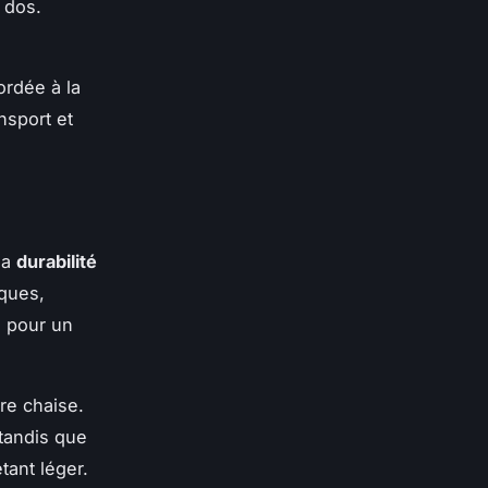
 dos.
ordée à la
ansport et
 la
durabilité
iques,
, pour un
re chaise.
tandis que
tant léger.