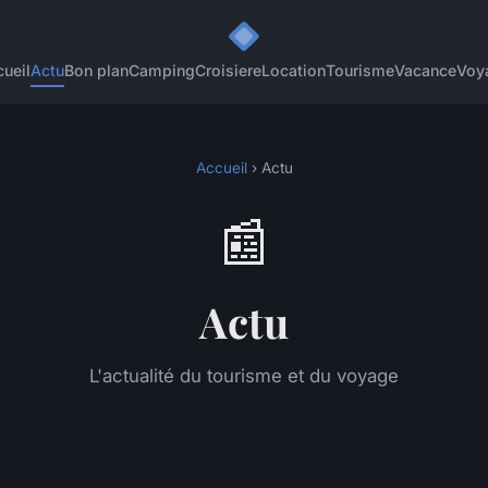
ueil
Actu
Bon plan
Camping
Croisiere
Location
Tourisme
Vacance
Voy
Accueil
› Actu
📰
Actu
L'actualité du tourisme et du voyage